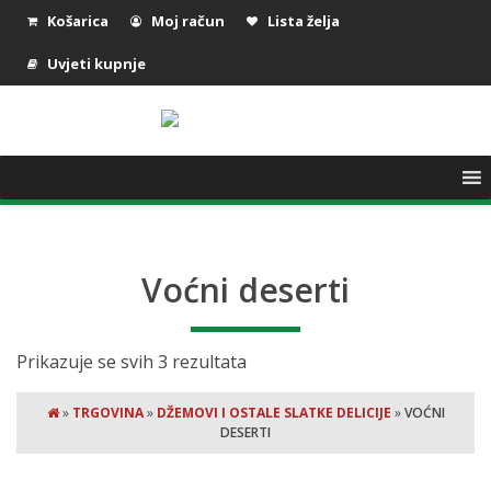
Košarica
Moj račun
Lista želja
Uvjeti kupnje
Voćni deserti
Prikazuje se svih 3 rezultata
»
TRGOVINA
»
DŽEMOVI I OSTALE SLATKE DELICIJE
»
VOĆNI
DESERTI