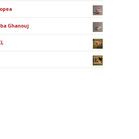
ropea
ba Ghanouj
XL