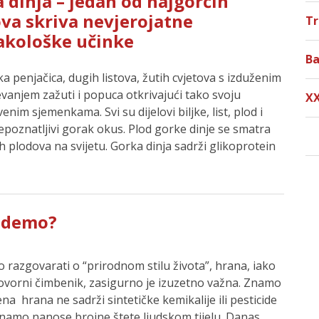
 dinja – jedan od najgorčih
va skriva nevjerojatne
T
akološke učinke
Ba
ka penjačica, dugih listova, žutih cvjetova s izduženim
evanjem zažuti i popuca otkrivajući tako svoju
X
enim sjemenkama. Svi su dijelovi biljke, list, plod i
repoznatljivi gorak okus. Plod gorke dinje se smatra
h plodova na svijetu. Gorka dinja sadrži glikoprotein
jedemo?
 razgovarati o “prirodnom stilu života”, hrana, iako
govorni čimbenik, zasigurno je izuzetno važna. Znamo
a hrana ne sadrži sintetičke kemikalije ili pesticide
znamo nanose brojne štete ljudskom tijelu. Danas