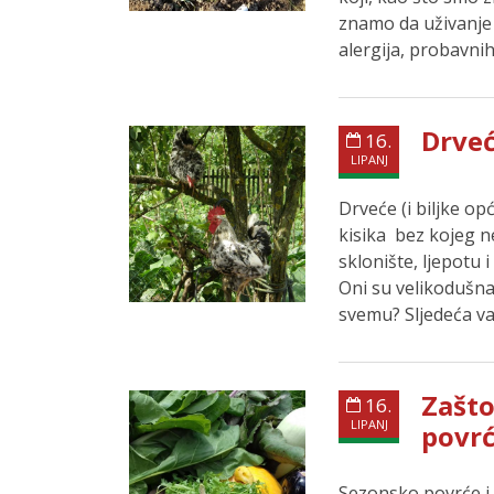
znamo da uživanje 
alergija, probavni
Drveć
16.
LIPANJ
Drveće (i biljke op
kisika bez kojeg 
sklonište, ljepotu 
Oni su velikodušna 
svemu? Sljedeća va
Zašto
16.
LIPANJ
povr
Sezonsko povrće i 