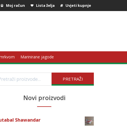
Moj račun
Lista želja
Uvjeti kupnje
 mrkvom
Marinirane jagode
etraži:
PRETRAŽI
Novi proizvodi
utabal Shawandar