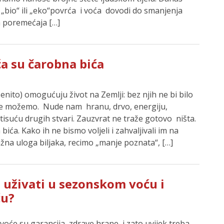
„bio“ ili „eko“povrća i voća dovodi do smanjenja
h poremećaja […]
a su čarobna bića
ćenito) omogućuju život na Zemlji: bez njih ne bi bilo
ne možemo. Nude nam hranu, drvo, energiju,
i tisuću drugih stvari. Zauzvrat ne traže gotovo ništa.
bića. Kako ih ne bismo voljeli i zahvaljivali im na
žna uloga biljaka, recimo „manje poznata“, […]
 uživati u sezonskom voću i
ću?
voće su garancija zdrave hrane i zato uvijek treba