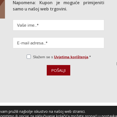
Napomena: Kupon je moguće primijeniti
samo u našoj web trgovini.
Slažem se s
Uvjetima korištenja
.
POŠALJI
am pružili najbolje iskustvo na našoj web stranici.
čin vrt
oristimo ili opcije za isključivanje kolačića možete pronaći u
postavk