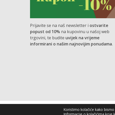
Prijavite se na naš newsletter i
ostvarite
popust od 10%
na kupovinu u našoj web
trgovini, te budite
uvijek na vrijeme
informirani o našim najnovijim ponudama
.
Koristimo kolačiće kako bismo v
Copyright © 2026 OPG Ljubi
Informacije o kolačićima koje k