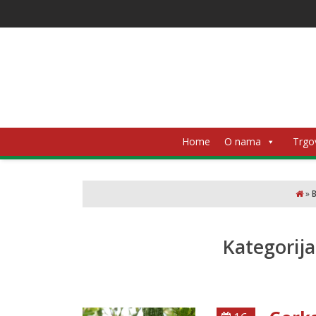
Home
O nama
Trgo
»
Kategorij