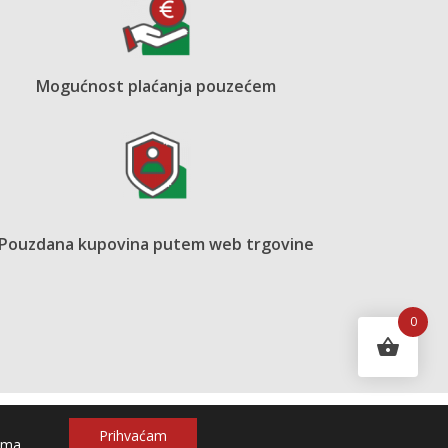
Mogućnost plaćanja pouzećem
Pouzdana kupovina putem web trgovine
0
Prihvaćam
Developed by
ama
.