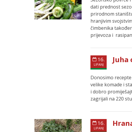
dati prednost sez
prirodnom staništu
hranjivim svojstvi
čimbenika također 
prijevoza i rasipa
Juha 
16.
LIPANJ
Donosimo recepte i
velike komade i sta
i dobro promiješaj
zagrijali na 220 st
Hrana
16.
LIPANJ