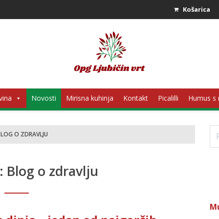
Košarica
vina
Novosti
Mirisna kuhinja
Kontakt
Picalilli
Humus s
Pr
BLOG O ZDRAVLJU
a:
Blog o zdravlju
M