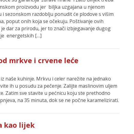
onskom proizvodu jer biljka uzgajana u njenom
 i sezonskom razdoblju ponudit će plodove s višim
ma, poput onih koja se očekuju. Poštivanje ovih
je dar za prirodu, jer to znači izbjegavanje dugog
nje energetskih […]
od mrkve i crvene leće
z naše kuhinje. Mrkvu i celer narežite na jednako
vite ih u posudu za pečenje. Zalijte maslinovim uljem
te. Zatim sve stavite u pećnicu koju ste prethodno
upnjeva, na 35 minuta, dok se ne počne karamelizirati.
 kao lijek