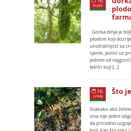
Gorka
16.
RUJAN
plodo
farm
Gorka dinja je bilj
plodom koji dozrij
unutrašnjost sa crv
sjeme, jestivi uz p
jednim od najgorči
lektin koji […]
Što 
16.
LIPANJ
Svakako ako želimo
ona nije jedini od
da prirodno uzgojen
koji, kao što smo 