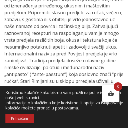
od iznenađenja priređenog ukusnim i maštovitim
predjelom. Pripremiti slasno predjelo za ručak, večeru,
zabavu, s gostima ili s obitelji je vrlo jednostavno uz
naše namaze od povrća i začinskog bilja. Zahvaljujući
raznovrsnoj recepturi na raspolaganju vam je mnogo
vrsta predjela različitih boja, okusa i tekstura koje će
nesumnjivo potaknuti apetit i zadovoljiti svačiji ukus.
Internacionalni naziv za pred Povijest predjela je vrlo
zanimljiva! Tradicija predjela doseže u davne godine
rimske civilizacije pa otud i međunarodni naziv
„antipasto“ ( “ante-paestum”) koja doslovno znači “prije
ručka”. Stari Rimljani su u sklopu prredjela uživali u
0
sirovom povrću popraćenom mnoštvom umaka ili
Koristimo kolačiće kako bismo vam pružili najbolje iskustvo na
karameliziranog voća, posebno smokava. Mnogo je
našoj web stranici.
načina da predjela učinite privlačnim, pripremajući
Informacije o kolačićima koje koristimo ili opcije za isključivanje
kolačića možete pronaći u
postavkama
.
kontraste od naših blagih namaza poput onih s
paprikom i patliđanom do pikantnih i aromatičnih
Prihvaćam
poput kombinacije bundeve i sušene rajčice ili bundeve