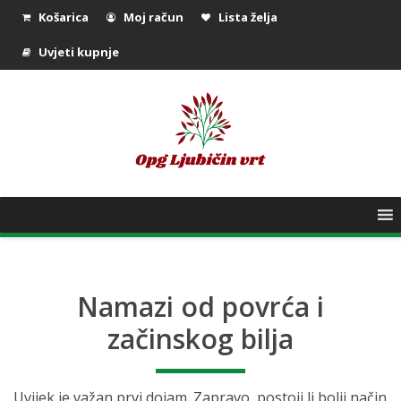
Košarica
Moj račun
Lista želja
Uvjeti kupnje
Namazi od povrća i
začinskog bilja
Uvijek je važan prvi dojam. Zapravo, postoji li bolji način