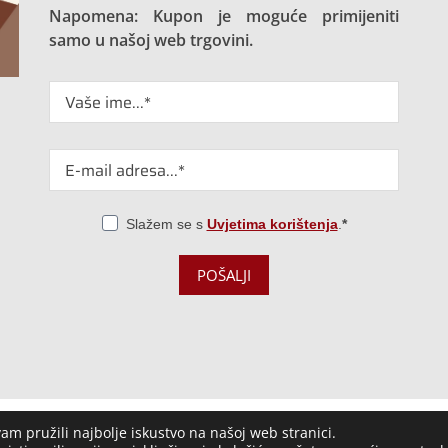
Napomena: Kupon je moguće primijeniti
samo u našoj web trgovini.
Slažem se s
Uvjetima korištenja
.
POŠALJI
am pružili najbolje iskustvo na našoj web stranici.