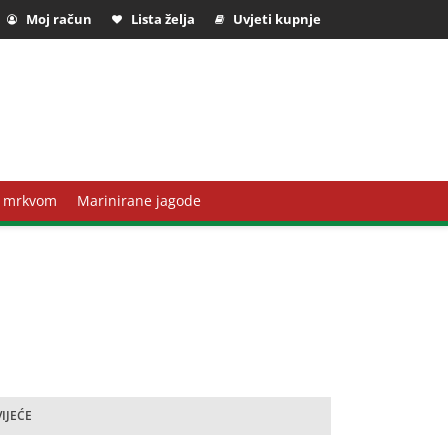
Moj račun
Lista želja
Uvjeti kupnje
 mrkvom
Marinirane jagode
VIJEĆE