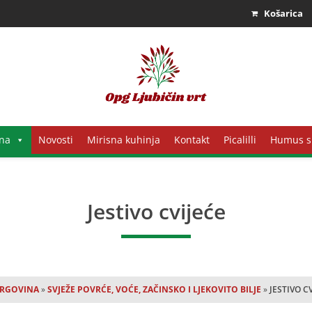
Košarica
na
Novosti
Mirisna kuhinja
Kontakt
Picalilli
Humus s
Jestivo cvijeće
RGOVINA
»
SVJEŽE POVRĆE, VOĆE, ZAČINSKO I LJEKOVITO BILJE
»
JESTIVO C