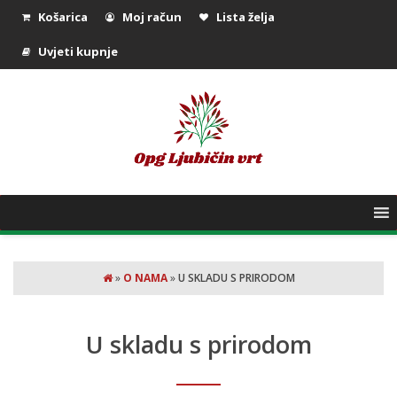
Košarica
Moj račun
Lista želja
Uvjeti kupnje
»
O NAMA
»
U SKLADU S PRIRODOM
U skladu s prirodom