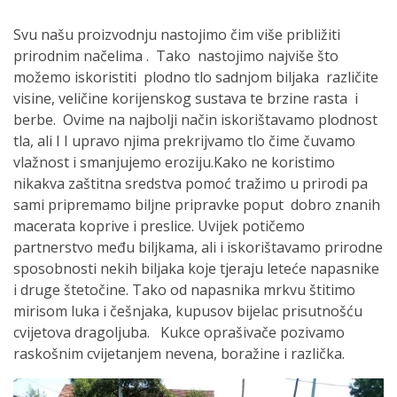
Svu našu proizvodnju nastojimo čim više približiti
prirodnim načelima . Tako nastojimo najviše što
možemo iskoristiti plodno tlo sadnjom biljaka različite
visine, veličine korijenskog sustava te brzine rasta i
berbe. Ovime na najbolji način iskorištavamo plodnost
tla, ali I I upravo njima prekrijvamo tlo čime čuvamo
vlažnost i smanjujemo eroziju.Kako ne koristimo
nikakva zaštitna sredstva pomoć tražimo u prirodi pa
sami pripremamo biljne pripravke poput dobro znanih
macerata koprive i preslice. Uvijek potičemo
partnerstvo među biljkama, ali i iskorištavamo prirodne
sposobnosti nekih biljaka koje tjeraju leteće napasnike
i druge štetočine. Tako od napasnika mrkvu štitimo
mirisom luka i češnjaka, kupusov bijelac prisutnošću
cvijetova dragoljuba. Kukce oprašivače pozivamo
raskošnim cvijetanjem nevena, boražine i različka.