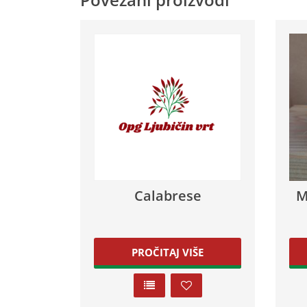
Calabrese
M
PROČITAJ VIŠE