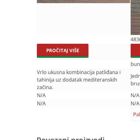
483
PROČITAJ VIŠE
bun
Vrlo ukusna kombinacija patliđana i
Jedn
tahinija uz dodatak mediteranskih
bru
začina.
N/A
N/A
N/A
N/A
Pa
Povezani proizvodi