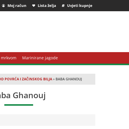
Moj račun
Lista želja
Uvjeti kupnje
 mrkvom
Marinirane jagode
D POVRĆA I ZAČINSKOG BILJA
»
BABA GHANOUJ
aba Ghanouj