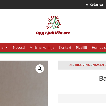
Košarica
na
Novosti
Mirisna kuhinja
Kontakt
Picalilli
Humus s
»
TRGOVINA
»
NAMAZI O
B