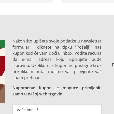
Nakon što upišete svoje podatke u newsletter
formular i kliknete na tipku “Pošalji”, naš
kupon kod će vam doći u inbox. Vodite računa
da e-mail adresa koju upisujete bude
B
ispravna. Ukoliko naš kupon ne pristigne kroz
nekoliko minuta, molimo vas provjerite vaš
spam pretinac.
Napomena: Kupon je moguće primijeniti
samo u našoj web trgovini.