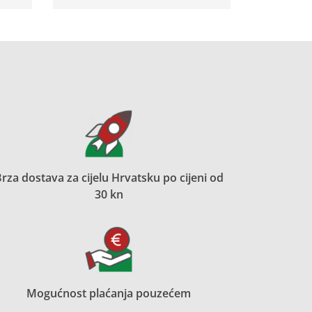
rza dostava za cijelu Hrvatsku po cijeni od
30 kn
Mogućnost plaćanja pouzećem