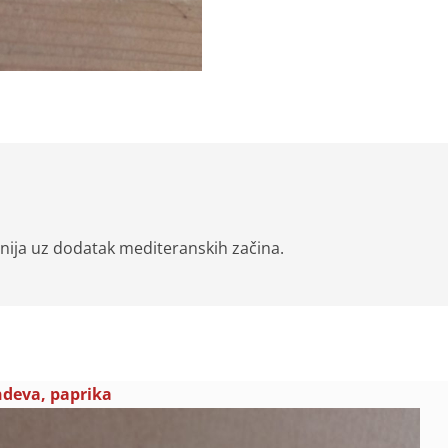
inija uz dodatak mediteranskih začina.
deva, paprika