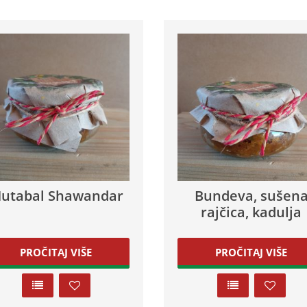
utabal Shawandar
Bundeva, sušen
rajčica, kadulja
PROČITAJ VIŠE
PROČITAJ VIŠE