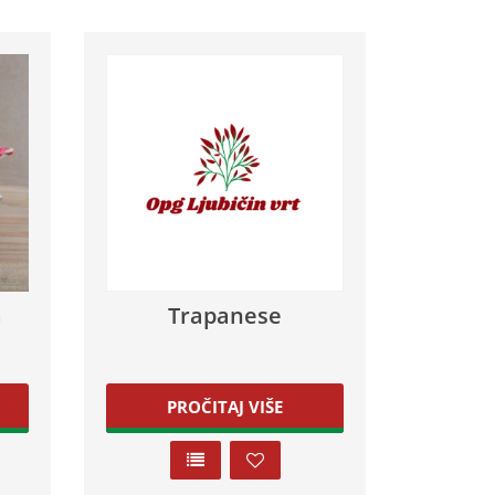
a
Trapanese
PROČITAJ VIŠE