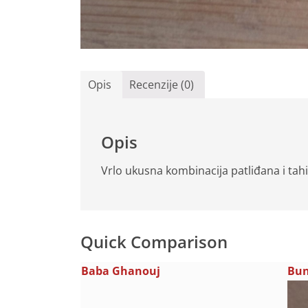
Opis
Recenzije (0)
Opis
Vrlo ukusna kombinacija patliđana i tah
Quick Comparison
Baba Ghanouj
Bun