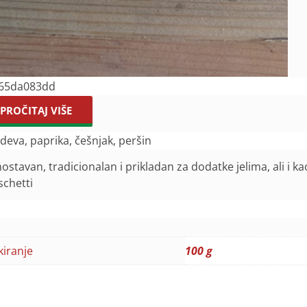
65da083dd
PROČITAJ VIŠE
deva, paprika, češnjak, peršin
ostavan, tradicionalan i prikladan za dodatke jelima, ali i 
schetti
kiranje
100 g