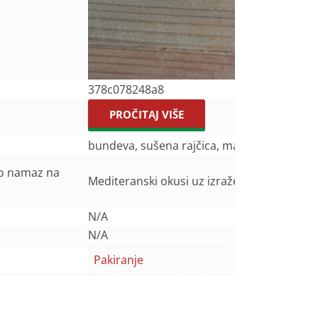
378c078248a8
PROČITAJ VIŠE
bundeva, sušena rajčica, maslinovo ulje, kad
kao namaz na
Mediteranski okusi uz izraženu aromu sušen
N/A
N/A
Pakiranje
100