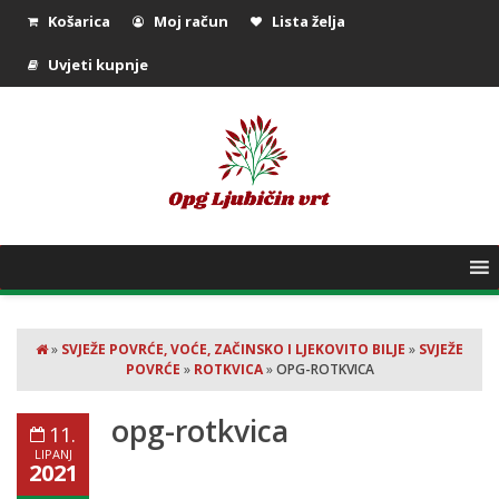
Košarica
Moj račun
Lista želja
Uvjeti kupnje
»
SVJEŽE POVRĆE, VOĆE, ZAČINSKO I LJEKOVITO BILJE
»
SVJEŽE
POVRĆE
»
ROTKVICA
»
OPG-ROTKVICA
opg-rotkvica
11.
LIPANJ
2021