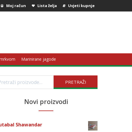
Moj račun
Lista želja
Uvjeti kupnje
 mrkvom
Marinirane jagode
etraži:
PRETRAŽI
Novi proizvodi
utabal Shawandar