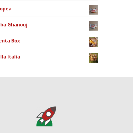
ropea
ba Ghanouj
enta Box
lla Italia