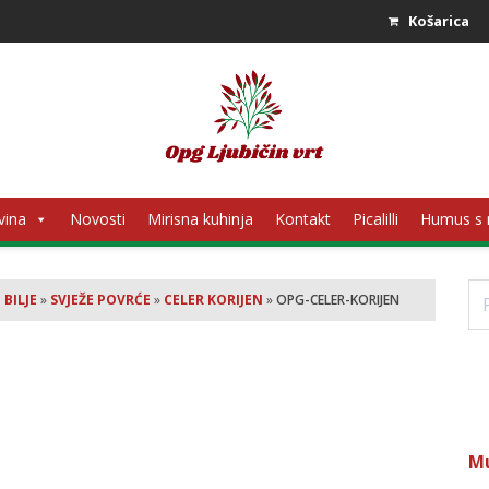
Košarica
vina
Novosti
Mirisna kuhinja
Kontakt
Picalilli
Humus s
Pr
 BILJE
»
SVJEŽE POVRĆE
»
CELER KORIJEN
»
OPG-CELER-KORIJEN
M