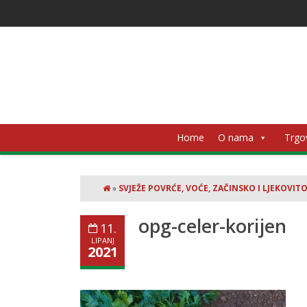
Home
O nama
Trgo
»
SVJEŽE POVRĆE, VOĆE, ZAČINSKO I LJEKOVITO
opg-celer-korijen
11.
LIPANJ
2021