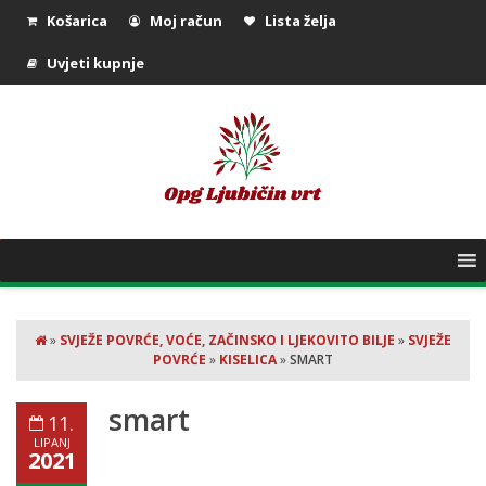
Košarica
Moj račun
Lista želja
Uvjeti kupnje
»
SVJEŽE POVRĆE, VOĆE, ZAČINSKO I LJEKOVITO BILJE
»
SVJEŽE
POVRĆE
»
KISELICA
»
SMART
smart
11.
LIPANJ
2021