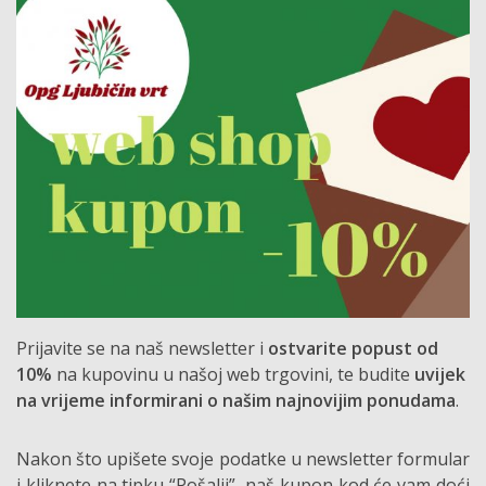
Prijavite se na naš newsletter i
ostvarite popust od
10%
na kupovinu u našoj web trgovini, te budite
uvijek
na vrijeme informirani o našim najnovijim ponudama
.
Nakon što upišete svoje podatke u newsletter formular
i kliknete na tipku “Pošalji”, naš kupon kod će vam doći