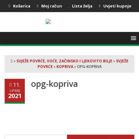
Košarica
Moj račun
Lista želja
Uvjeti kupnje
»
SVJEŽE POVRĆE, VOĆE, ZAČINSKO I LJEKOVITO BILJE
»
SVJEŽE
POVRĆE
»
KOPRIVA
»
OPG-KOPRIVA
opg-kopriva
11.
LIPANJ
2021
Pretraži: