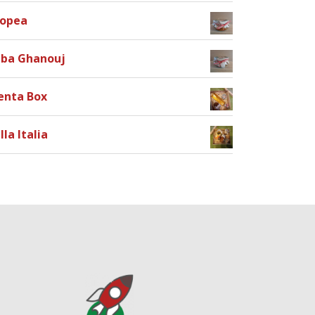
ropea
ba Ghanouj
enta Box
lla Italia