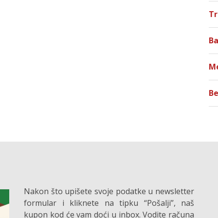
T
Ba
M
Be
Nakon što upišete svoje podatke u newsletter
formular i kliknete na tipku “Pošalji”, naš
kupon kod će vam doći u inbox. Vodite računa