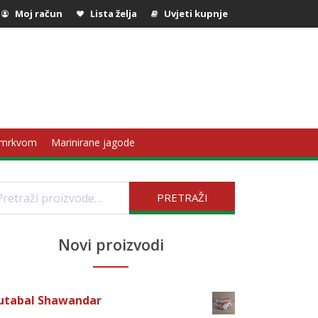
Moj račun
Lista želja
Uvjeti kupnje
 mrkvom
Marinirane jagode
etraži:
PRETRAŽI
Novi proizvodi
utabal Shawandar