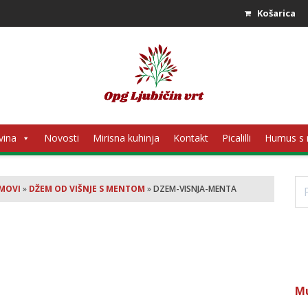
Košarica
vina
Novosti
Mirisna kuhinja
Kontakt
Picalilli
Humus s
Pr
MOVI
»
DŽEM OD VIŠNJE S MENTOM
»
DZEM-VISNJA-MENTA
M