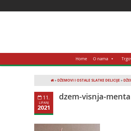
Home
O nama
Trgo
»
DŽEMOVI I OSTALE SLATKE DELICIJE
»
DŽE
dzem-visnja-menta
11.
LIPANJ
2021