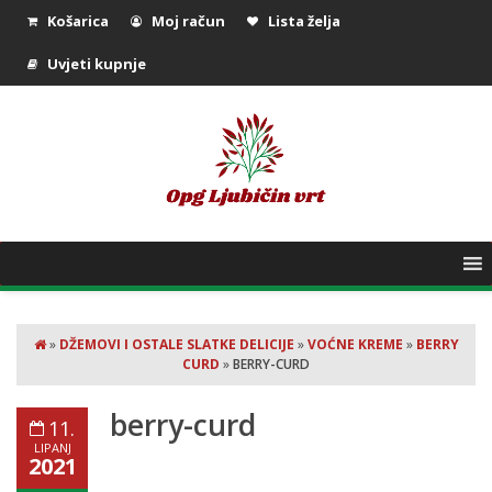
Košarica
Moj račun
Lista želja
Uvjeti kupnje
»
DŽEMOVI I OSTALE SLATKE DELICIJE
»
VOĆNE KREME
»
BERRY
CURD
»
BERRY-CURD
berry-curd
11.
LIPANJ
2021