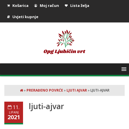
Košarica
Moj račun
Lista želja
Uvjeti kupnje
»
PRERAĐENO POVRĆE
»
LJUTI AJVAR
»
LJUTI-AJVAR
ljuti-ajvar
11.
LIPANJ
2021