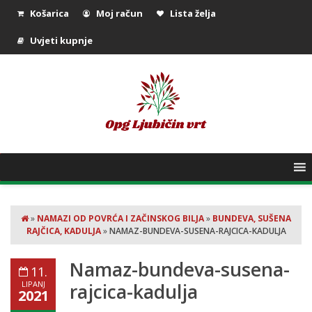
Košarica
Moj račun
Lista želja
Uvjeti kupnje
»
NAMAZI OD POVRĆA I ZAČINSKOG BILJA
»
BUNDEVA, SUŠENA
RAJČICA, KADULJA
»
NAMAZ-BUNDEVA-SUSENA-RAJCICA-KADULJA
Namaz-bundeva-susena-
11.
LIPANJ
rajcica-kadulja
2021