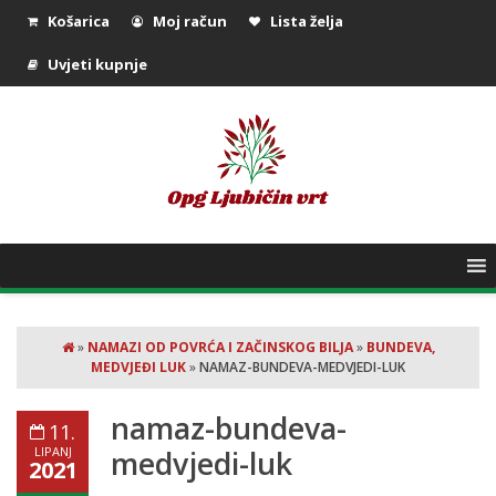
Košarica
Moj račun
Lista želja
Uvjeti kupnje
»
NAMAZI OD POVRĆA I ZAČINSKOG BILJA
»
BUNDEVA,
MEDVJEĐI LUK
»
NAMAZ-BUNDEVA-MEDVJEDI-LUK
namaz-bundeva-
11.
LIPANJ
medvjedi-luk
2021