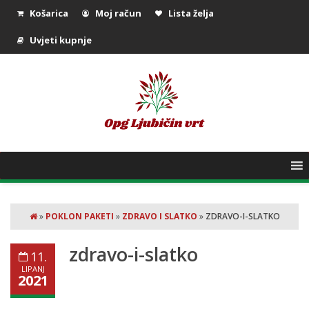
Košarica
Moj račun
Lista želja
Uvjeti kupnje
»
POKLON PAKETI
»
ZDRAVO I SLATKO
»
ZDRAVO-I-SLATKO
zdravo-i-slatko
11.
LIPANJ
2021