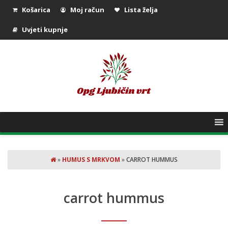
Košarica
Moj račun
Lista želja
Uvjeti kupnje
»
HUMUS S MRKVOM
»
CARROT HUMMUS
carrot hummus