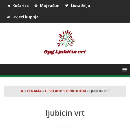
Košarica
Moj račun
Lista želja
Uvjeti kupnje
»
O NAMA
»
U SKLADU S PRIRODOM
»
LJUBICIN VRT
ljubicin vrt