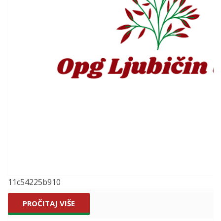
11c54225b910
PROČITAJ VIŠE