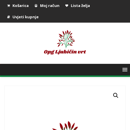
Košarica
Moj račun
Lista želja
Uvjeti kupnje