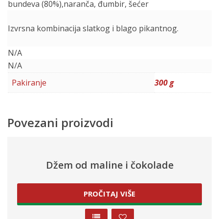
bundeva (80%),naranča, đumbir, šećer
Izvrsna kombinacija slatkog i blago pikantnog.
N/A
N/A
Pakiranje
300 g
Povezani proizvodi
Džem od maline i čokolade
PROČITAJ VIŠE