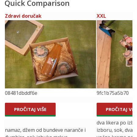
Quick Comparison
Zdravi doručak
XXL
08481dbddf6e
9fc1b75a5b70
PROČITAJ VIŠE
PROČITAJ VIŠ
dva likera po izb
namaz, džem od bundeve naranče i
izboru, sok, dva 