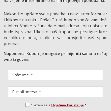
na vrijeme informirani o našim najnovijim ponudama
.
Nakon što upišete svoje podatke u newsletter formular
i kliknete na tipku “Pošalji”, naš kupon kod će vam doći
u inbox. Vodite računa da e-mail adresa koju upisujete
bude ispravna. Ukoliko naš kupon ne pristigne kroz
nekoliko minuta, molimo vas provjerite vaš spam
pretinac.
Napomena: Kupon je moguće primijeniti samo u našoj
web trgovini.
Slažem se s
Uvjetima korištenja
.