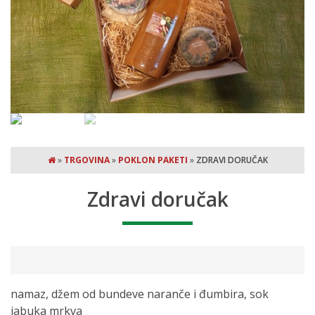
»
TRGOVINA
»
POKLON PAKETI
»
ZDRAVI DORUČAK
Zdravi doručak
namaz, džem od bundeve naranče i đumbira, sok
jabuka mrkva