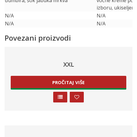
đumbira, sok jabuka mrkva
voćne kreme po i
izboru, ukiseljen
N/A
N/A
N/A
N/A
Povezani proizvodi
XXL
PROČITAJ VIŠE