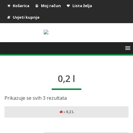
Košarica
Moj račun
Lista želja
Uvjeti kupnje
0,2 l
Prikazuje se svih 3 rezultata
»
0,2 L