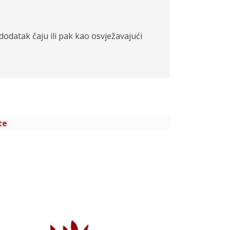
dodatak čaju ili pak kao osvježavajući
te
Pr