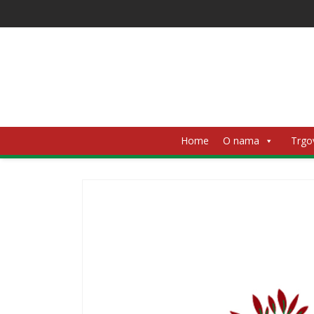
Home
O nama
Trgo