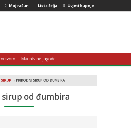
Moj račun
Lista želja
Uvjeti kupnje
 mrkvom
Marinirane jagode
»
SIRUPI
»
PRIRODNI SIRUP OD ĐUMBIRA
i sirup od đumbira