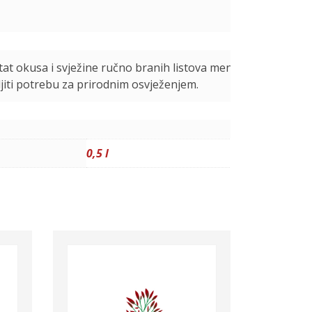
ar
tat okusa i svježine ručno branih listova mente, idealan
Iz
ljiti potrebu za prirodnim osvježenjem.
N/
N/
0,5 l
P