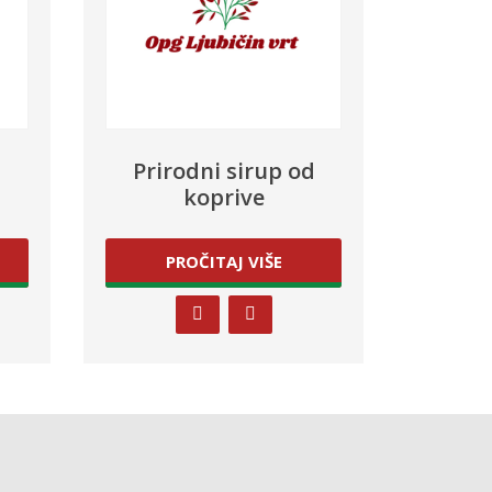
d
Prirodni sirup od
koprive
PROČITAJ VIŠE