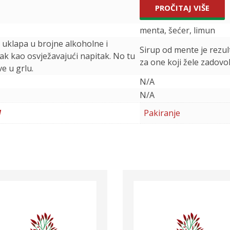
PROČITAJ VIŠE
menta, šećer, limun
 uklapa u brojne alkoholne i
Sirup od mente je rezul
 pak kao osvježavajući napitak. No tu
za one koji žele zadovo
ve u grlu.
N/A
N/A
l
Pakiranje