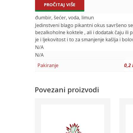
PROČITAJ VIŠE
đumbir, šećer, voda, limun
Jedinstveni blago pikantni okus savršeno se
bezalkoholne koktele , ali i dodatak čaju ili
je i ljekovitost i to za smanjenje kašlja i bolo
N/A
N/A
Pakiranje
0,2 
Povezani proizvodi