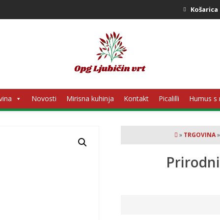
Košarica
vina
Novosti
Mirisna kuhinja
Kontakt
Picalilli
Humus s
»
TRGOVINA
Prirodn