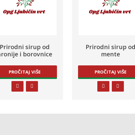
Prirodni sirup od
Prirodni sirup o
aronije i borovnice
mente
PROČITAJ VIŠE
PROČITAJ VIŠE