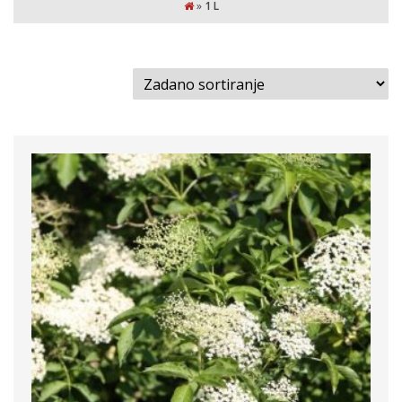
»
1 L