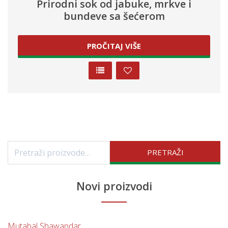
Prirodni sok od jabuke, mrkve i
bundeve sa šećerom
PROČITAJ VIŠE
Pretraži:
PRETRAŽI
Novi proizvodi
Mutabal Shawandar