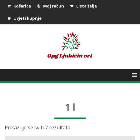
Košarica
Moj račun
Lista želja
Uvjeti kupnje
1 l
Prikazuje se svih 7 rezultata