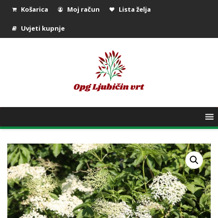
Košarica
Moj račun
Lista želja
Uvjeti kupnje