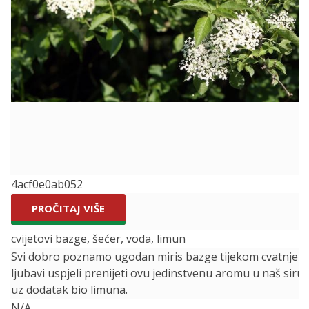
4acf0e0ab052
PROČITAJ VIŠE
cvijetovi bazge, šećer, voda, limun
Svi dobro poznamo ugodan miris bazge tijekom cvatnje ,
ljubavi uspjeli prenijeti ovu jedinstvenu aromu u naš siru
uz dodatak bio limuna.
N/A