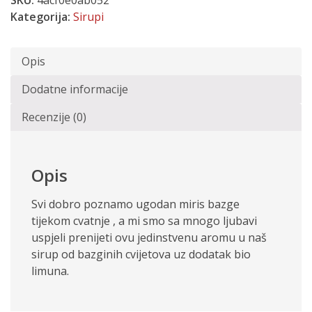
SKU:
4acf0e0ab052
Kategorija:
Sirupi
Opis
Dodatne informacije
Recenzije (0)
Opis
Svi dobro poznamo ugodan miris bazge
tijekom cvatnje , a mi smo sa mnogo ljubavi
uspjeli prenijeti ovu jedinstvenu aromu u naš
sirup od bazginih cvijetova uz dodatak bio
limuna.