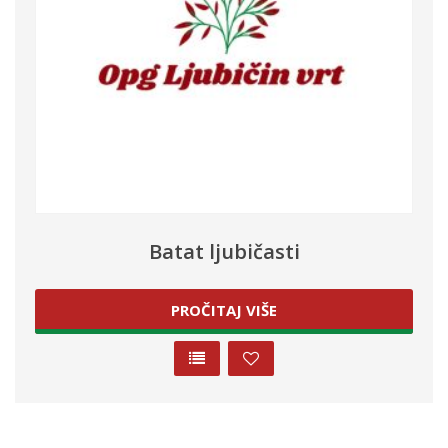
Batat ljubičasti
PROČITAJ VIŠE