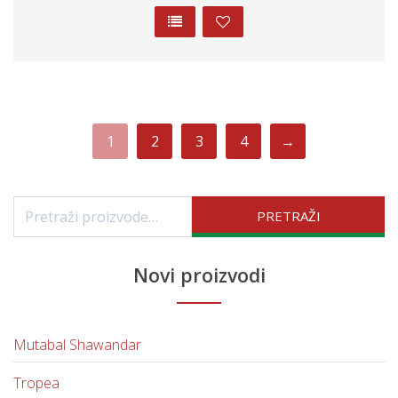
1
2
3
4
→
Pretraži:
PRETRAŽI
Novi proizvodi
Mutabal Shawandar
Tropea