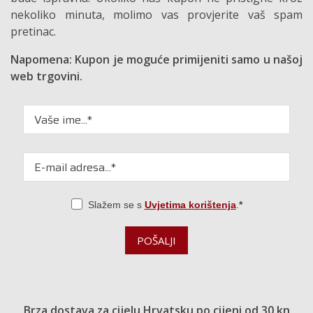
nekoliko minuta, molimo vas provjerite vaš spam
pretinac.
Napomena: Kupon je moguće primijeniti samo u našoj
web trgovini.
Slažem se s
Uvjetima korištenja
.
POŠALJI
Brza dostava za cijelu Hrvatsku po cijeni od 30 kn