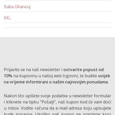
Baba Ghanouj
XXL
Prijavite se na naš newsletter i
ostvarite popust od
10%
na kupovinu u našoj web trgovini, te budite
uvijek
na vrijeme informirani o našim najnovijim ponudama
.
Nakon što upišete svoje podatke u newsletter formular
i kliknete na tipku “Pošalji”, naš kupon kod će vam doći
u inbox. Vodite računa da e-mail adresa koju upisujete
bude ispravna. Ukoliko naš kupon ne pristigne kroz