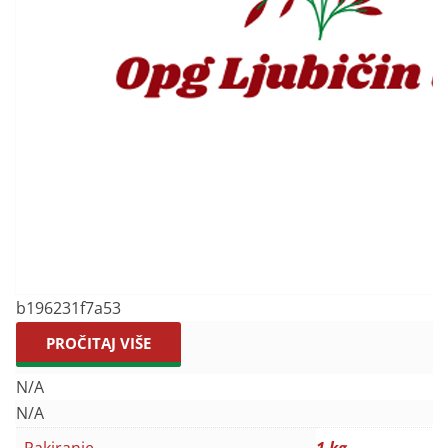
b196231f7a53
PROČITAJ VIŠE
N/A
N/A