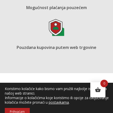
Mogućnost plaćanja pouzećem
Pouzdana kupovina putem web trgovine
0
Koristimo kolačiće kako bismo vam pružili najbolje iskustvo na
našoj web stranici.
Informacije o kolačićima koje koristimo ili opcije za isključivanje
kolačića možete pronaći u
postavkama
.
Copyright © 2026 OPG Ljubičin vrt
Prihvaćam