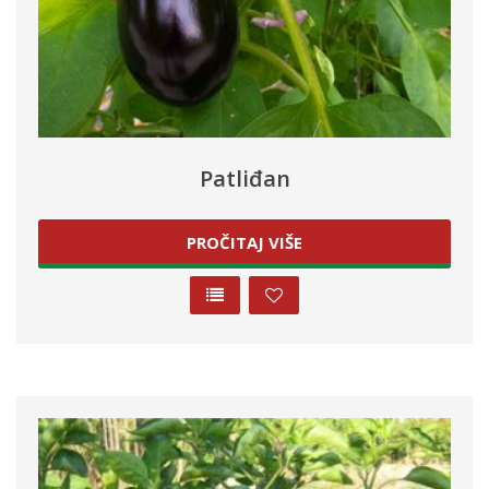
Patliđan
PROČITAJ VIŠE