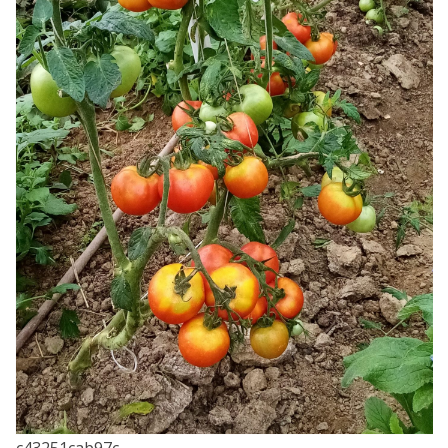
c43251cab97c