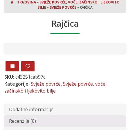
»
TRGOVINA
»
SVJEŽE POVRĆE, VOĆE, ZAČINSKO I LJEKOVITO
BILJE
»
SVJEŽE POVRĆE
»
RAJČICA
Rajčica
SKU:
c43251cab97c
Kategorije:
Svježe povrće
,
Svježe povrće, voće,
začinsko i ljekovito bilje
Dodatne informacije
Recenzije (0)