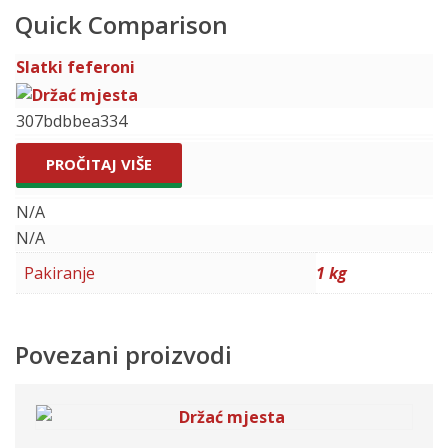
Quick Comparison
Slatki feferoni
307bdbbea334
PROČITAJ VIŠE
N/A
N/A
Pakiranje
1 kg
Povezani proizvodi