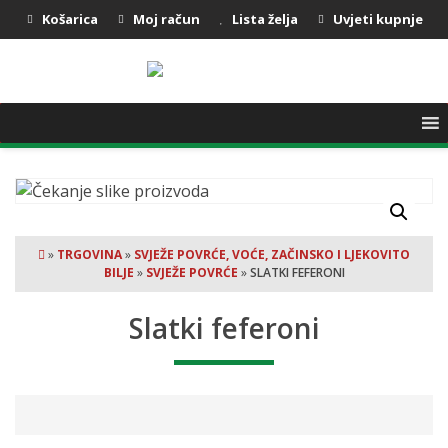
Košarica
Moj račun
Lista želja
Uvjeti kupnje
»
TRGOVINA
»
SVJEŽE POVRĆE, VOĆE, ZAČINSKO I LJEKOVITO
BILJE
»
SVJEŽE POVRĆE
»
SLATKI FEFERONI
Slatki feferoni