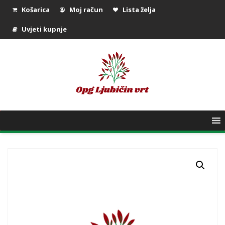
Košarica
Moj račun
Lista želja
Uvjeti kupnje