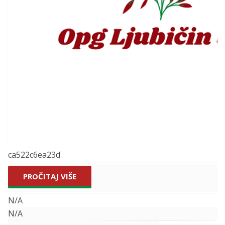
ca522c6ea23d
PROČITAJ VIŠE
N/A
N/A