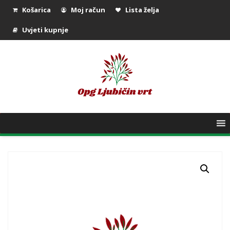
Košarica
Moj račun
Lista želja
Uvjeti kupnje