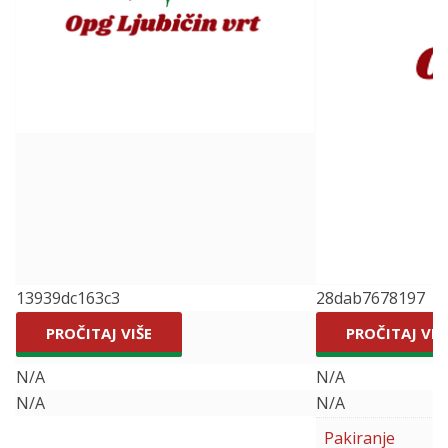
13939dc163c3
28dab7678197
PROČITAJ VIŠE
PROČITAJ VIŠ
N/A
N/A
N/A
N/A
Pakiranje