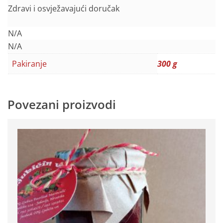
Zdravi i osvježavajući doručak
N/A
N/A
Pakiranje
300 g
Povezani proizvodi