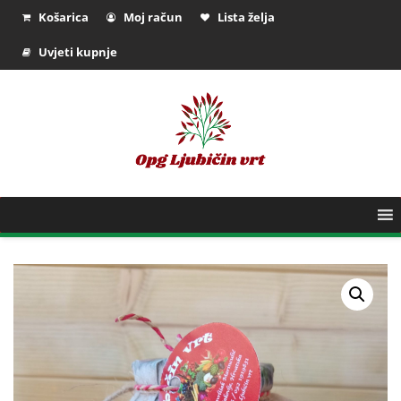
Košarica
Moj račun
Lista želja
Uvjeti kupnje