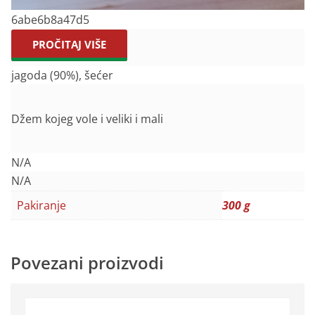
6abe6b8a47d5
PROČITAJ VIŠE
jagoda (90%), šećer
Džem kojeg vole i veliki i mali
N/A
N/A
Pakiranje
300 g
Povezani proizvodi