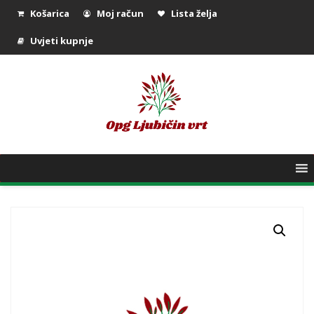
Košarica
Moj račun
Lista želja
Uvjeti kupnje