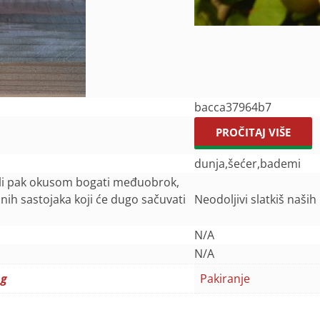
bacca37964b7
PROČITAJ VIŠE
dunja,šećer,bademi
ili pak okusom bogati međuobrok,
dnih sastojaka koji će dugo sačuvati
Neodoljivi slatkiš naših 
N/A
N/A
 g
Pakiranje