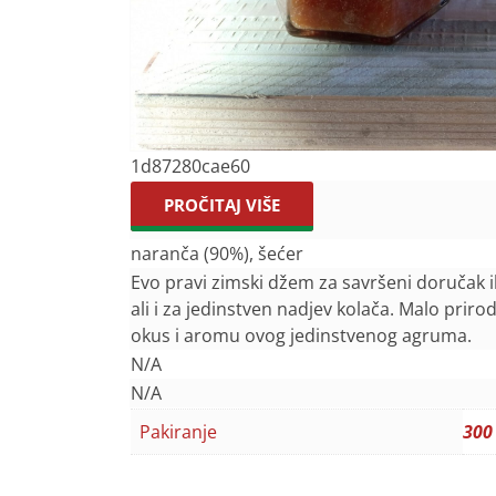
1d87280cae60
PROČITAJ VIŠE
naranča (90%), šećer
Evo pravi zimski džem za savršeni doručak 
ali i za jedinstven nadjev kolača. Malo priro
okus i aromu ovog jedinstvenog agruma.
N/A
N/A
Pakiranje
300