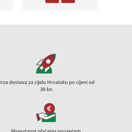
rza dostava za cijelu Hrvatsku po cijeni od
30 kn
Mogućnost plaćanja pouzećem