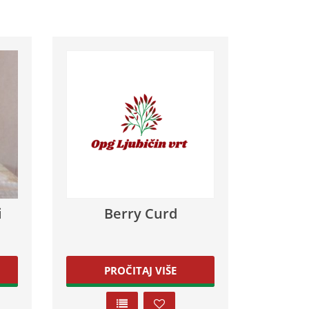
i
Berry Curd
PROČITAJ VIŠE