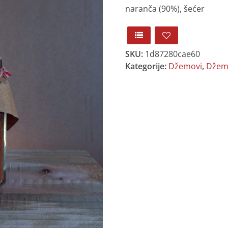
naranča (90%), šećer
SKU:
1d87280cae60
Kategorije:
Džemovi
,
Džemov