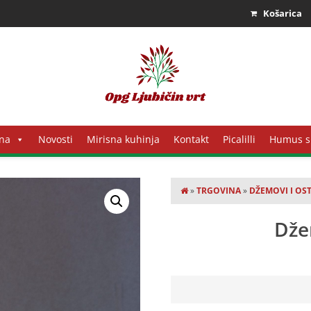
Košarica
na
Novosti
Mirisna kuhinja
Kontakt
Picalilli
Humus s
»
TRGOVINA
»
DŽEMOVI I OST
Dže