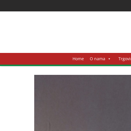
Home
O nama
Trgovi