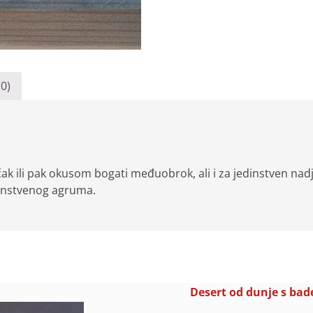
(0)
k ili pak okusom bogati međuobrok, ali i za jedinstven nadj
dinstvenog agruma.
Desert od dunje s ba