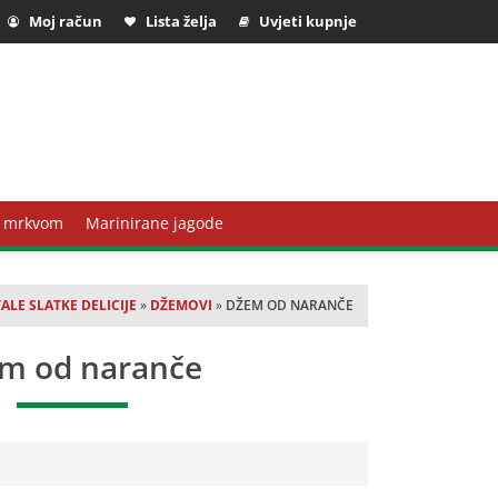
Moj račun
Lista želja
Uvjeti kupnje
 mrkvom
Marinirane jagode
ALE SLATKE DELICIJE
»
DŽEMOVI
»
DŽEM OD NARANČE
m od naranče