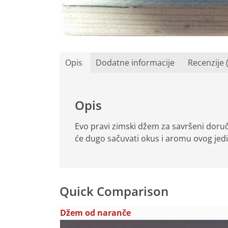
Opis
Dodatne informacije
Recenzije 
Opis
Evo pravi zimski džem za savršeni doruča
će dugo sačuvati okus i aromu ovog je
Quick Comparison
Džem od naranče