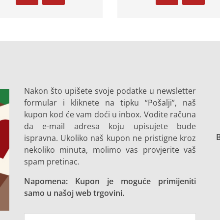
Nakon što upišete svoje podatke u newsletter
formular i kliknete na tipku “Pošalji”, naš
kupon kod će vam doći u inbox. Vodite računa
da e-mail adresa koju upisujete bude
B
ispravna. Ukoliko naš kupon ne pristigne kroz
nekoliko minuta, molimo vas provjerite vaš
spam pretinac.
Napomena: Kupon je moguće primijeniti
samo u našoj web trgovini.