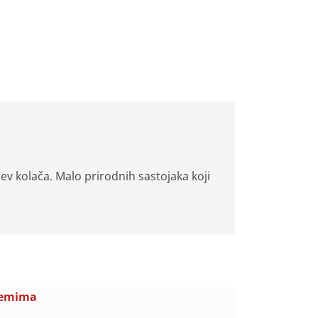
ev kolača. Malo prirodnih sastojaka koji
demima
Dž