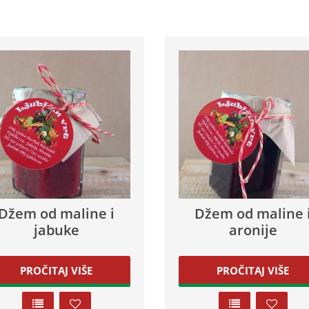
Džem od maline i
Džem od maline 
jabuke
aronije
PROČITAJ VIŠE
PROČITAJ VIŠE