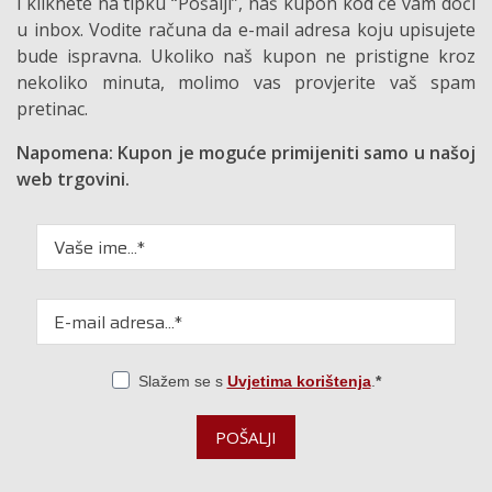
i kliknete na tipku “Pošalji”, naš kupon kod će vam doći
u inbox. Vodite računa da e-mail adresa koju upisujete
bude ispravna. Ukoliko naš kupon ne pristigne kroz
nekoliko minuta, molimo vas provjerite vaš spam
pretinac.
Napomena: Kupon je moguće primijeniti samo u našoj
web trgovini.
Slažem se s
Uvjetima korištenja
.
POŠALJI