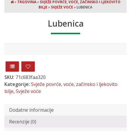
»
TRGOVINA
»
SVJEŽE POVRĆE, VOĆE, ZAČINSKO I LJEKOVITO
BILJE
»
SVJEŽE VOĆE
»
LUBENICA
Lubenica
SKU:
71c683faa320
Kategorije:
Svježe povrće, voće, začinsko i ljekovito
bilje
,
Svježe voće
Dodatne informacije
Recenzije (0)