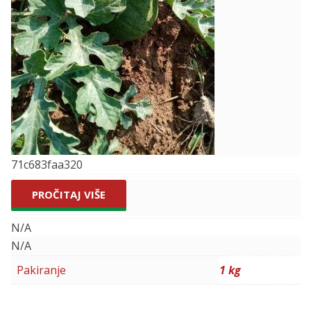
71c683faa320
PROČITAJ VIŠE
N/A
N/A
Pakiranje
1 kg