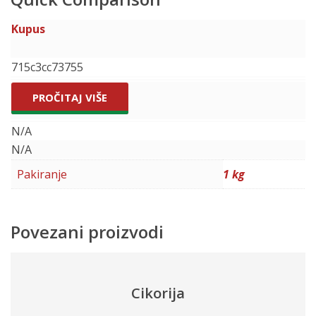
Kupus
715c3cc73755
PROČITAJ VIŠE
N/A
N/A
Pakiranje
1 kg
Povezani proizvodi
Cikorija