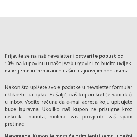
Prijavite se na naš newsletter i
ostvarite popust od
10%
na kupovinu u našoj web trgovini, te budite
uvijek
na vrijeme informirani o našim najnovijim ponudama
.
Nakon što upišete svoje podatke u newsletter formular
i kliknete na tipku “Pošalji”, naš kupon kod će vam doći
u inbox. Vodite računa da e-mail adresa koju upisujete
bude ispravna. Ukoliko naš kupon ne pristigne kroz
nekoliko minuta, molimo vas provjerite vaš spam
pretinac.
Napomena: Kupon je moguće primijeniti samo u našoj