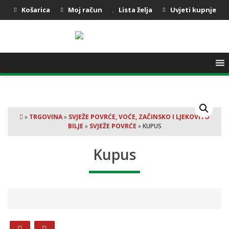
Košarica
Moj račun
Lista želja
Uvjeti kupnje
»
TRGOVINA
»
SVJEŽE POVRĆE, VOĆE, ZAČINSKO I LJEKOVITO
BILJE
»
SVJEŽE POVRĆE
»
KUPUS
Kupus