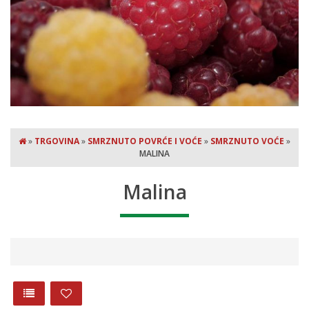
»
TRGOVINA
»
SMRZNUTO POVRĆE I VOĆE
»
SMRZNUTO VOĆE
»
MALINA
Malina