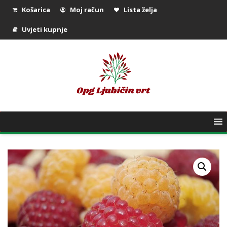
Košarica
Moj račun
Lista želja
Uvjeti kupnje