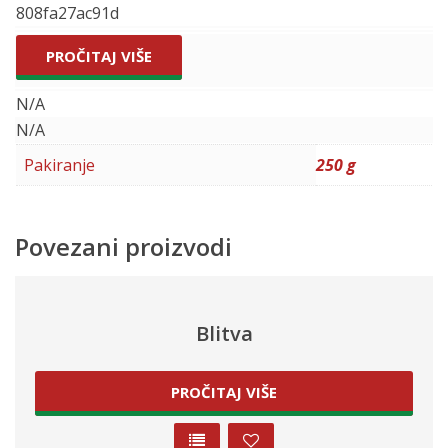
808fa27ac91d
PROČITAJ VIŠE
N/A
N/A
Pakiranje
250 g
Povezani proizvodi
Blitva
PROČITAJ VIŠE