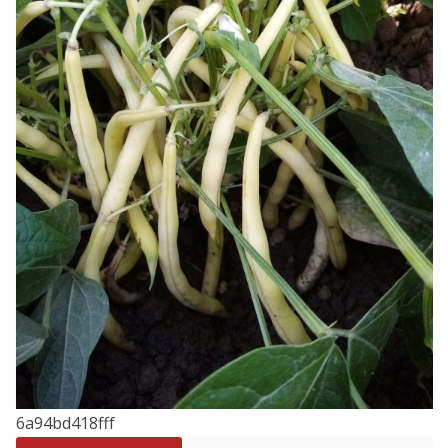
6a94bd418fff