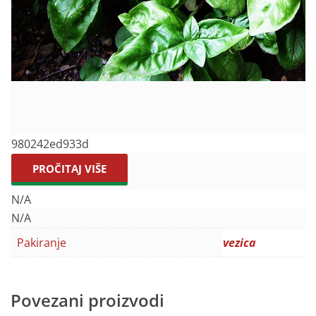
980242ed933d
PROČITAJ VIŠE
N/A
N/A
Pakiranje
vezica
Povezani proizvodi