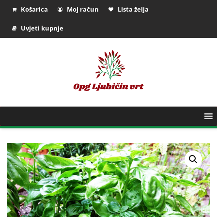
Košarica
Moj račun
Lista želja
Uvjeti kupnje