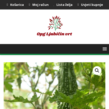
Košarica
Moj račun
Lista želja
Uvjeti kupnje