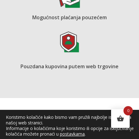
Mogućnost plaćanja pouzećem
Pouzdana kupovina putem web trgovine
0
Koristimo kolačiće kako bismo vam pružili najbolje iskustvo na
našoj web stranici.
Informacije o kolačićima koje koristimo ili opcije za isključivanje
kolačića možete pronaći u
postavkama
.
Copyright © 2026 OPG Ljubičin vrt