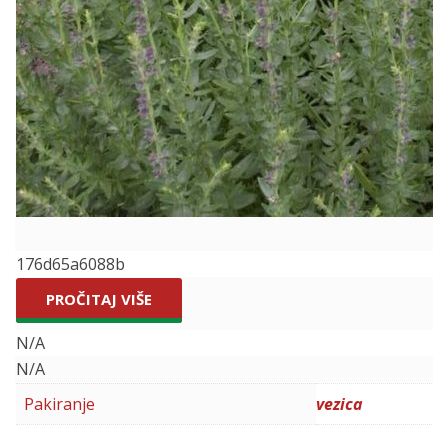
176d65a6088b
PROČITAJ VIŠE
N/A
N/A
Pakiranje
vezica