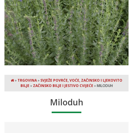
»
TRGOVINA
»
SVJEŽE POVRĆE, VOĆE, ZAČINSKO I LJEKOVITO
BILJE
»
ZAČINSKO BILJE I JESTIVO CVIJEĆE
»
MILODUH
Miloduh