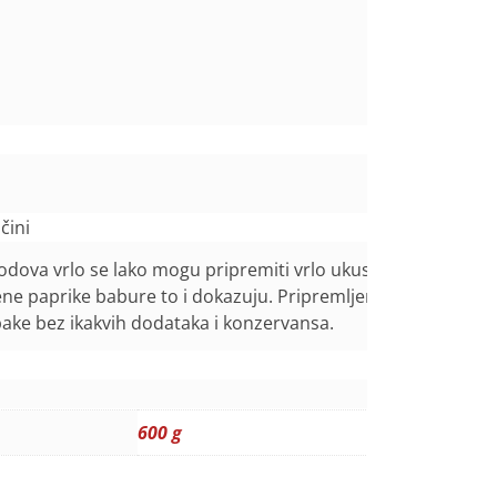
3a
čini
pov
plodova vrlo se lako mogu pripremiti vrlo ukusni prpravci.
Tr
e paprike babure to i dokazuju. Pripremljeno upravo
ki
bake bez ikakvih dodataka i konzervansa.
N/
N/
600 g
P