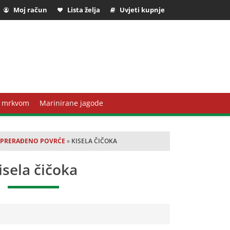
Moj račun
Lista želja
Uvjeti kupnje
 mrkvom
Marinirane jagode
»
PRERAĐENO POVRĆE
»
KISELA ČIČOKA
isela čičoka