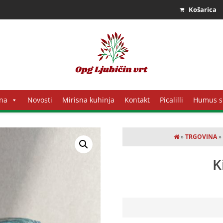
Košarica
na
Novosti
Mirisna kuhinja
Kontakt
Picalilli
Humus s
»
TRGOVINA
K