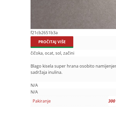
f21cb2651b3a
PROČITAJ VIŠE
čičoka, ocat, sol, začini
Blago kisela super hrana osobito namijenje
sadržaja inulina.
N/A
N/A
Pakiranje
300