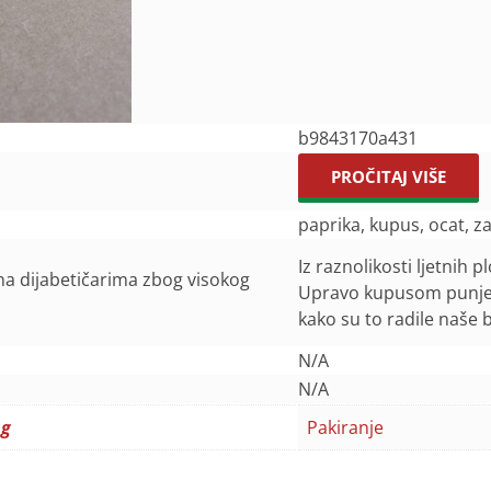
b9843170a431
PROČITAJ VIŠE
paprika, kupus, ocat, za
Iz raznolikosti ljetnih 
na dijabetičarima zbog visokog
Upravo kupusom punjen
kako su to radile naše 
N/A
N/A
 g
Pakiranje