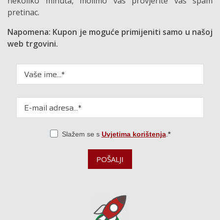
nekoliko minuta, molimo vas provjerite vaš spam
pretinac.
Napomena: Kupon je moguće primijeniti samo u našoj
web trgovini.
Slažem se s
Uvjetima korištenja
.
POŠALJI