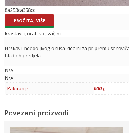
8a253ca358cc
PROČITAJ VIŠE
krastavci, ocat, sol, začini
Hrskavi, neodoljivog okusa idealni za pripremu sendviča, al
hladnih predjela.
N/A
N/A
Pakiranje
600 g
Povezani proizvodi