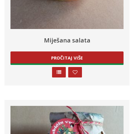
Miješana salata
PROČITAJ VIŠE