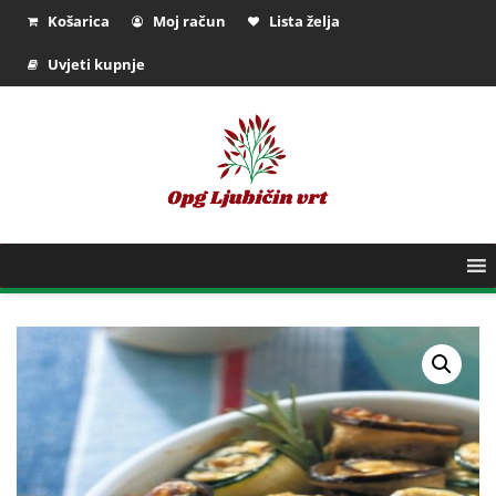
Košarica
Moj račun
Lista želja
Uvjeti kupnje