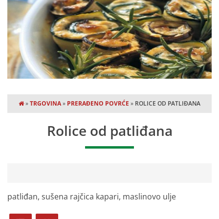
»
TRGOVINA
»
PRERAĐENO POVRĆE
»
ROLICE OD PATLIĐANA
Rolice od patliđana
patliđan, sušena rajčica kapari, maslinovo ulje