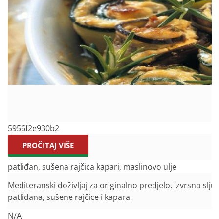
5956f2e930b2
PROČITAJ VIŠE
patliđan, sušena rajčica kapari, maslinovo ulje
Mediteranski doživljaj za originalno predjelo. Izvrsno sljub
patliđana, sušene rajčice i kapara.
N/A